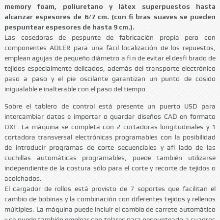
memory foam, poliuretano y látex superpuestos hasta
alcanzar espesores de 6/7 cm. (con fi bras suaves se pueden
pespuntear espesores de hasta 9 cm.).
Las cosedoras de pespunte de fabricación propia pero con
componentes ADLER para una fácil localización de los repuestos,
emplean agujas de pequeño diámetro a fi n de evitar el desfi brado de
tejidos especialmente delicados, además del transporte electrónico
paso a paso y el pie oscilante garantizan un punto de cosido
inigualable e inalterable con el paso del tiempo.
Sobre el tablero de control está presente un puerto USD para
intercambiar datos e importar o guardar diseños CAD en formato
DXF. La máquina se completa con 2 cortadoras longitudinales y 1
cortadora transversal electrónicas programables con la posibilidad
de introducir programas de corte secuenciales y afi lado de las
cuchillas automáticas programables, puede también utilizarse
independiente de la costura sólo para el corte y recorte de tejidos o
acolchados.
El cargador de rollos está provisto de 7 soportes que facilitan el
cambio de bobinas y la combinación con diferentes tejidos y rellenos
múltiples. La máquina puede incluir el cambio de carrete automático
y se puede también emplear con telares para pespunteado a cuadros