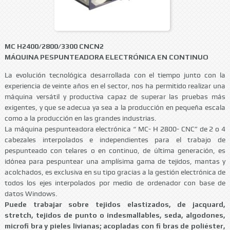
MC H2400/2800/3300 CNCN2
MÁQUINA PESPUNTEADORA ELECTRÓNICA EN CONTINUO
La evolución tecnológica desarrollada con el tiempo junto con la
experiencia de veinte años en el sector, nos ha permitido realizar una
máquina versátil y productiva capaz de superar las pruebas más
exigentes, y que se adecua ya sea a la producción en pequeña escala
como a la producción en las grandes industrias.
La máquina pespunteadora electrónica “ MC- H 2800- CNC” de 2 o 4
cabezales interpolados e independientes para el trabajo de
pespunteado con telares o en continuo, de última generación, es
idónea para pespuntear una amplísima gama de tejidos, mantas y
acolchados, es exclusiva en su tipo gracias a la gestión electrónica de
todos los ejes interpolados por medio de ordenador con base de
datos Windows.
Puede trabajar sobre tejidos elastizados, de jacquard,
stretch, tejidos de punto o indesmallables, seda, algodones,
microfi bra y pieles livianas; acopladas con fi bras de poliéster,