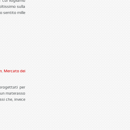
a cui vogliamo
ltissimo sulla
o sentito mille
m
,
Mercato dei
progettati per
e un materasso
ssi che, invece