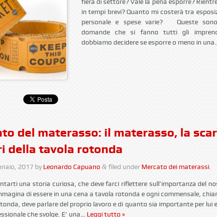
fiera di settore? Vale la pena esporre? Rientr
in tempi brevi? Quanto mi costerà tra esposiz
personale e spese varie? Queste sono 
domande che si fanno tutti gli imprend
dobbiamo decidere se esporre o meno in un
ato del materasso: il materasso, la scar
ri della tavola rotonda
nnaio, 2017
by
Leonardo Capuano
filed under
Mercato dei materassi
.
&
arti una storia curiosa, che deve farci riflettere sull’importanza del nos
magina di essere in una cena a tavola rotonda e ogni commensale, chia
otonda, deve parlare del proprio lavoro e di quanto sia importante per lui e
fessionale che svolge. E’ una…
Leggi tutto »