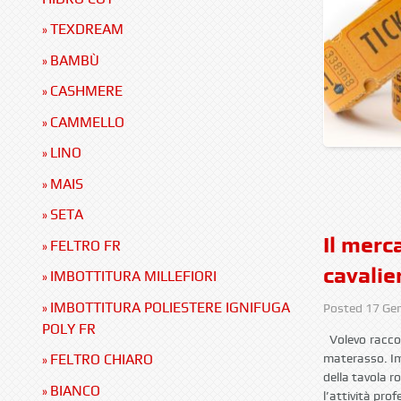
TEXDREAM
»
BAMBÙ
»
CASHMERE
»
CAMMELLO
»
LINO
»
MAIS
»
SETA
»
Il merc
FELTRO FR
»
cavalie
IMBOTTITURA MILLEFIORI
»
IMBOTTITURA POLIESTERE IGNIFUGA
»
Posted
17 Ge
POLY FR
Volevo raccont
materasso. Im
FELTRO CHIARO
»
della tavola r
BIANCO
»
l’attività pro