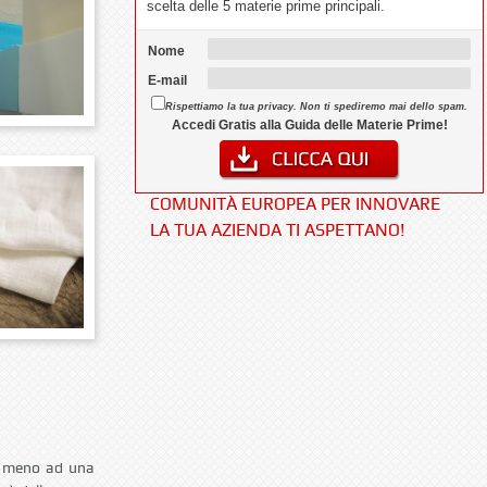
scelta delle 5 materie prime principali.
MATERASSO, LA SCARPA E I CAVALIERI
DELLA TAVOLA ROTONDA
Nome
IL SANO DORMIRE. PARTE 2
E-mail
Rispettiamo la tua privacy. Non ti spediremo mai dello spam.
ORA SOLARE: SI DORME DI PIÙ MA
Accedi Gratis alla Guida delle Materie Prime!
L’UMORE NON MIGLIORA!
PMI…I FINANZIAMENTI DELLA
COMUNITÀ EUROPEA PER INNOVARE
LA TUA AZIENDA TI ASPETTANO!
 o meno ad una