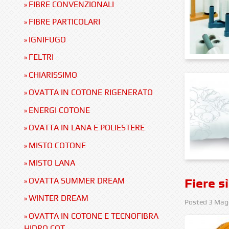
FIBRE CONVENZIONALI
»
FIBRE PARTICOLARI
»
IGNIFUGO
»
FELTRI
»
CHIARISSIMO
»
OVATTA IN COTONE RIGENERATO
»
ENERGI COTONE
»
OVATTA IN LANA E POLIESTERE
»
MISTO COTONE
»
MISTO LANA
»
OVATTA SUMMER DREAM
Fiere sì
»
WINTER DREAM
»
Posted
3 Mag
OVATTA IN COTONE E TECNOFIBRA
»
HIDRO COT