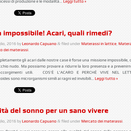
ocessi di produzione e le modalità…
Leggi tutto »
 impossibile! Acari, quali rimedi?
lio, 2016
by
Leonardo Capuano
filed under
Materassi in lattice
,
Matera
&
o dei materassi
.
letamente gli acari dalle nostre case è forse una missione impossibile, 
chio nudo. Ma possiamo provare a ridurre la loro presenza e a prevenir
accorgimenti utili. COS’È L’ACARO E PERCHÉ VIVE NEL LETT
es sono microrganismi simili ai ragni ed invisibili…
Leggi tutto »
ità del sonno per un sano vivere
lio, 2016
by
Leonardo Capuano
filed under
Mercato dei materassi
.
&