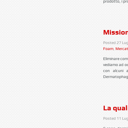
prodotto, i pr
Mission
Posted
27 Lug
Foam
,
Mercat
Eliminare comp
vediamo ad oc
con alcuni 
Dermatophagoid
La qual
Posted
11 Lug