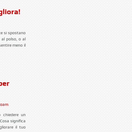
liora!
te si spostano
 al polso, o al
sentire meno il
per
Foam
.
ò chiedere un
Cosa significa
liorare il tuo