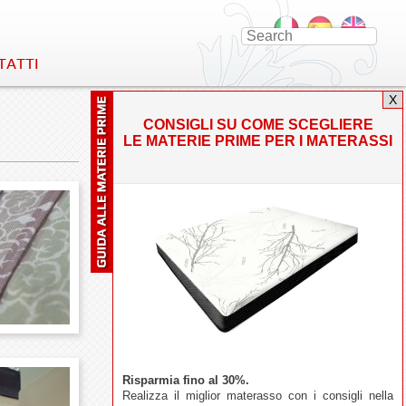
TATTI
X
CONSIGLI SU COME SCEGLIERE
LE MATERIE PRIME PER I MATERASSI
CATEGORIE
MATERASSI IN LATTICE
MATERASSI IN MEMORY FOAM
MERCATO DEI MATERASSI
ARTICOLI RECENTI
FIERE SÌ O FIERE NO?
Risparmia fino al 30%.
IL MERCATO DEL MATERASSO: IL
Realizza il miglior materasso con i consigli nella