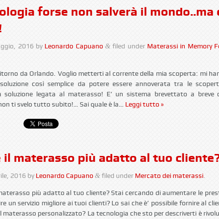
ologia forse non salverà il mondo..ma 
!
ggio, 2016
by
Leonardo Capuano
filed under
Materassi in Memory 
&
.
itorno da Orlando. Voglio metterti al corrente della mia scoperta: mi h
soluzione così semplice da potere essere annoverata tra le scopert
 soluzione legata al materasso! E’ un sistema brevettato a breve di
on ti svelo tutto subito!… Sai quale è la…
Leggi tutto »
 il materasso più adatto al tuo cliente
ile, 2016
by
Leonardo Capuano
filed under
Mercato dei materassi
.
&
 materasso più adatto al tuo cliente? Stai cercando di aumentare le pres
re un servizio migliore ai tuoi clienti? Lo sai che è’ possibile fornire al cli
l materasso personalizzato? La tecnologia che sto per descriverti è rivol