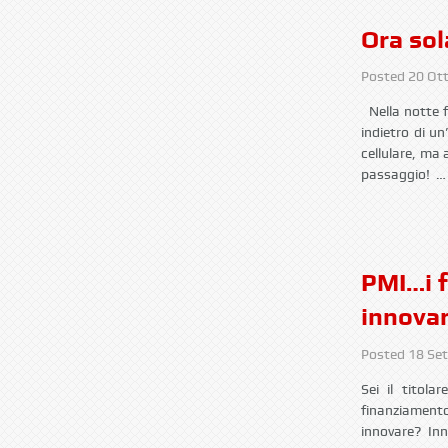
Ora sol
Posted
20 Ot
Nella notte f
indietro di un
cellulare, ma 
passaggio! 
PMI…i f
innovar
Posted
18 Se
Sei il titol
finanziamento
innovare? Inn