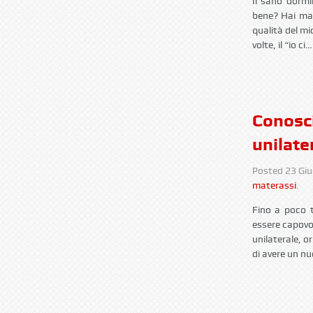
Il sano dormi
bene? Hai mai
qualità del mi
volte, il “io ci
Conosci
unilate
Posted
23 Gi
materassi
.
Fino a poco t
essere capovo
unilaterale, o
di avere un n