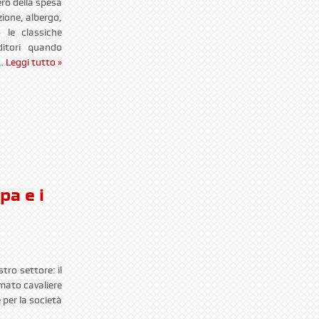
erò della spesa
ione, albergo,
le classiche
itori quando
a…
Leggi tutto »
pa e i
tro settore: il
mato cavaliere
 per la società