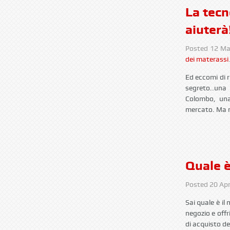
La tecn
aiuterà
Posted
12 Ma
dei materassi
Ed eccomi di r
segreto..una 
Colombo, una
mercato. Ma n
Quale è
Posted
20 Apr
Sai quale è il
negozio e offri
di acquisto de