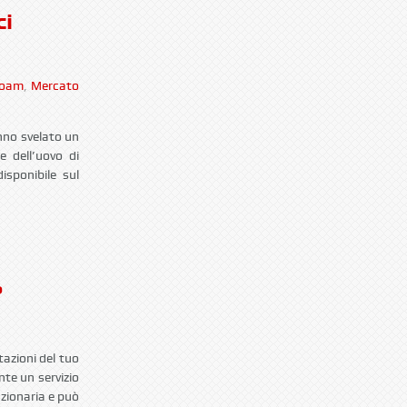
ci
Foam
,
Mercato
anno svelato un
e dell’uovo di
sponibile sul
?
tazioni del tuo
ente un servizio
uzionaria e può