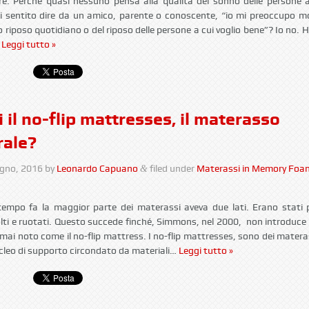
re: Perché quasi nessuno pensa alla qualità del sonno delle persone 
 sentito dire da un amico, parente o conoscente, “io mi preoccupo mo
o riposo quotidiano o del riposo delle persone a cui voglio bene”? Io no. H
…
Leggi tutto »
 il no-flip mattresses, il materasso
rale?
ugno, 2016
by
Leonardo Capuano
filed under
Materassi in Memory Foa
&
empo fa la maggior parte dei materassi aveva due lati. Erano stati 
lti e ruotati. Questo succede finché, Simmons, nel 2000, non introduc
rmai noto come il no-flip mattress. I no-flip mattresses, sono dei matera
ucleo di supporto circondato da materiali…
Leggi tutto »