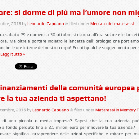
are: si dorme di più ma l’umore non mig
tobre, 2016
by
Leonardo Capuano
filed under
Mercato dei materassi
.
&
ra sabato 29 e domenica 30 ottobre si ritorna all’ora solare e le lancet
’ora. Ma oltre a portare indietro le lancette dell’ orologio che portiamo
anche le ore interne del nostro corpo! Eccoti qualche suggerimento per 
…
Leggi tutto »
inanziamenti della comunità europea 
e la tua azienda ti aspettano!
ttembre, 2016
by
Leonardo Capuano
filed under
Materassi in Memory 
&
are di una piccola o media impresa? Sapevi che la tua azienda pu
 a fondo perduto fino a 2.5 milioni euro per innovare la tua azienda? 
ovare significa intraprendere delle azioni specifiche e mirate per mig